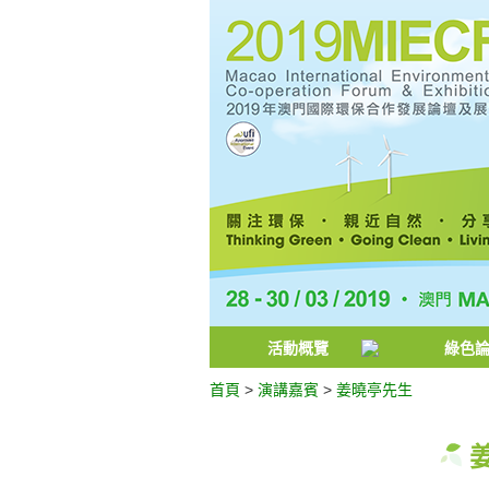
活動概覽
綠色
首頁
>
演講嘉賓
>
姜曉亭先生