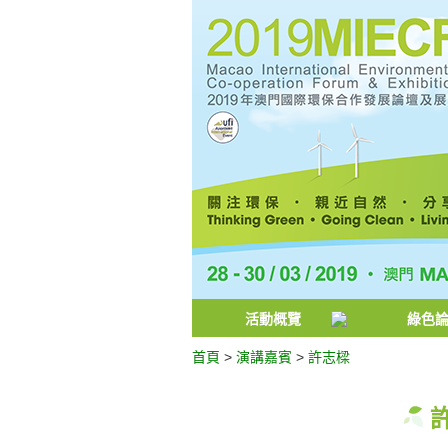
活動概覽
綠色
首頁
>
演講嘉賓
>
許志樑