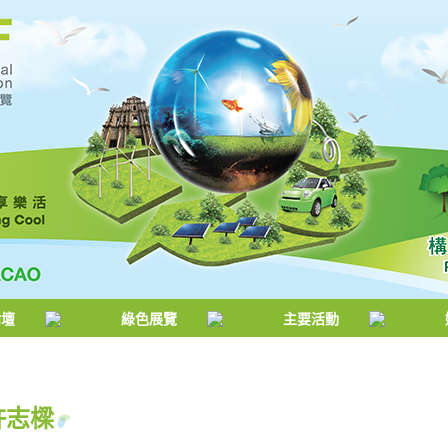
論壇
綠色展覽
主要活動
許志樑