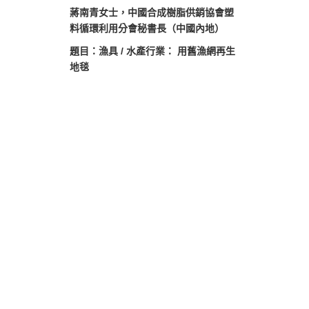
蔣南青女士，中國合成樹脂供銷協會塑
料循環利用分會秘書長（中國內地）
題目：漁具 / 水產行業： 用舊漁網再生
地毯