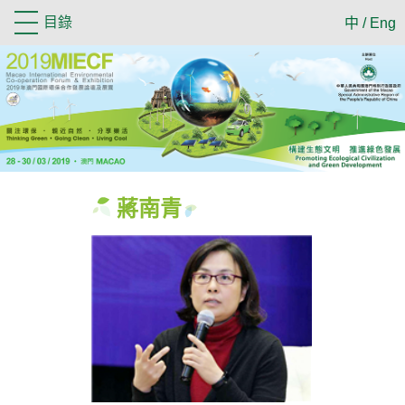
目錄
中
/
Eng
蔣南青