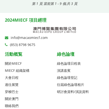
第 1 頁
當前第 1 - 9 個,共 3 頁
2024MIECF 項目經理
info@macaomiecf.com
(853) 8798 9675
活動概覧
綠色論壇
關於MIECF
綠色論壇日程表
MIECF 組織架構
演講嘉賓
大會日程
綠色論壇登記
過往展覽
往屆綠色論壇相片
穿梭巴士
研討會資料/演說資料
關於澳門
聯絡我們