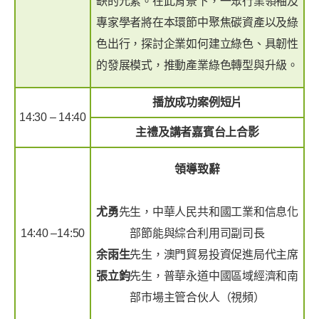
缺的元素。在此背景下，一眾行業領袖及
專家學者將在本環節中聚焦碳資產以及綠
色出行，探討企業如何建立綠色、具韌性
的發展模式，推動產業綠色轉型與升級。
播放成功案例短片
14:30 – 14:40
主禮及講者嘉賓台上合影
領導致辭
尤勇
先生，中華人民共和國工業和信息化
14:40 –14:50
部節能與綜合利用司副司長
余雨生
先生，澳門貿易投資促進局代主席
張立鈞
先生，普華永道中國區域經濟和南
部市場主管合伙人（視頻）