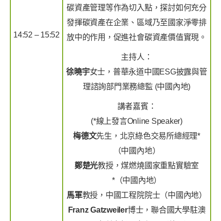
碳資產管理等作為切入點，探討如何充分
發揮碳資產在企業、區域乃至國家淨零排
14:52 – 15:52
放中的作用，促進社會碳資產價值實現。
主持人：
徐曉宇
女士，普華永道中國ESG披露與管
理諮詢部門業務總監 (中國內地)
講者嘉賓：
(*線上發言Online Speaker)
梅德文
先生，北京綠色交易所總經理*
（中國內地）
鄭楚光
教授，煤燃燒國家重點實驗室
*（中國內地）
馬軍
教授，中國工程院院士（中國內地）
Franz Gatzweiler
博士，聯合國大學駐澳