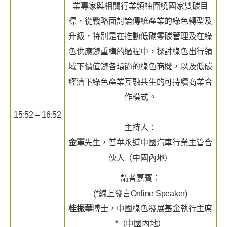
業專家與相關行業領袖圍繞國家雙碳目
標，從戰略面討論傳統產業的綠色轉型及
升級，特別是在推動低碳零碳管理及在綠
色供應鏈重構的過程中，探討綠色出行領
域下價值鏈各環節的綠色商機，以及低碳
經濟下綠色產業互融共生的可持續商業合
作模式。
15:52 – 16:52
主持人：
金軍
先生，普華永道中國汽車行業主管合
伙人（中國內地）
講者嘉賓：
(*線上發言Online Speaker)
桂振華
博士，中國綠色發展基金執行主席
*（中國內地）