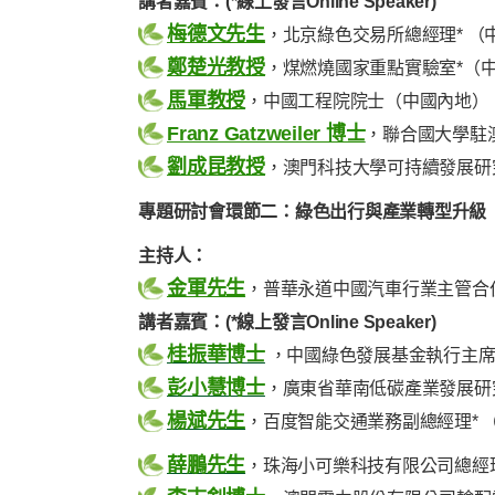
講者嘉賓：(*線上發言Online Speaker)
梅德文先生
，北京綠色交易所總經理* （
鄭楚光教授
，煤燃燒國家重點實驗室*（
馬軍教授
，中國工程院院士（中國內地）
Franz Gatzweiler 博士
，聯合國大學駐
劉成昆教授
，澳門科技大學可持續發展研
專題研討會環節二：綠色出行與產業轉型升級
主持人：
金軍先生
，普華永道中國汽車行業主管合
講者嘉賓：(*線上發言Online Speaker)
桂振華博士
，中國綠色發展基金執行主席
彭小慧博士
，廣東省華南低碳產業發展研
楊斌先生
，百度智能交通業務副總經理* 
薛鵬先生
，珠海小可樂科技有限公司總經