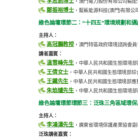
李志釗博士
，澳門電力股份有限公司輸配
鄭振裕博士
，藍鯊能源科技(澳門)有限公
綠色論壇環節二：“十四五”環境規劃和
主持人：
高冠鵬教授
，澳門特區政府環境諮詢委員
講者嘉賓：
溫雪峰先生
，中華人民共和國生態環境部
王倩女士
，中華人民共和國生態環境部綜
王鐵先生
，中華人民共和國生態環境部應
朱焰爐先生
，中華人民共和國生態環境部
綠色論壇環節環節三：泛珠三角區域環保
主持人：
李鴻濤先生
，廣東省環境保護產業協會副
泛珠講者嘉賓：