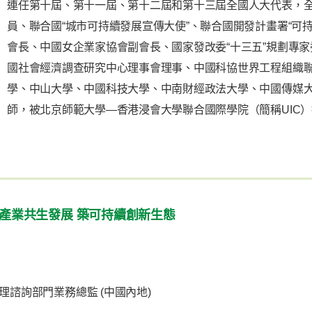
連任第十屆、第十一屆、第十二屆和第十三屆全國人大代表，
員、聯合國“城市可持續發展宣傳大使”、聯合國開發計畫署“可
會長、中國女企業家協會副會長、國家發改委“十三五”規劃專
國社會經濟調查研究中心理事會理事、中國科協世界工程組織
學、中山大學、中國科技大學、中南財經政法大學、中國傳媒大
師，被北京師範大學—香港浸會大學聯合國際學院（簡稱UIC
色產業共生發展 築可持續創新生態
理諮詢部門業務總監 (中國內地)