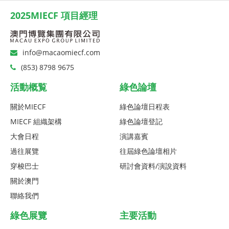
2025MIECF 項目經理
info@macaomiecf.com
(853) 8798 9675
活動概覧
綠色論壇
關於MIECF
綠色論壇日程表
MIECF 組織架構
綠色論壇登記
大會日程
演講嘉賓
過往展覽
往屆綠色論壇相片
穿梭巴士
研討會資料/演說資料
關於澳門
聯絡我們
綠色展覽
主要活動