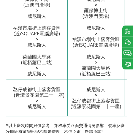
(近澳門廣場)
>
>
羅保博士街
威尼斯人
(近澳門廣場)
10
祐漢市場街上落客貨區
威尼斯人
(近iSQUARE電腦廣場)
>
12
>
祐漢市場街上落客貨區
威尼斯人
(近iSQUARE電腦廣場)
14
荷蘭園大馬路
威尼斯人
(近栢蕙巴士站)
>
>
荷蘭園大馬路
威尼斯人
(近栢蕙巴士站)
10
氹仔成都街上落客貨區
威尼斯人
(近濠景花園第二十一座)
>
12
>
氹仔成都街上落客貨區
威尼斯人
(近濠景花園第二十一座)
14
*以上班次時間只供參考，穿梭車受路面交通情況影響，發車及班
次時間有可能出現不穩定情況。不便之處，敬請原諒!