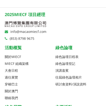
2025MIECF 項目經理
info@macaomiecf.com
(853) 8798 9675
活動概覧
綠色論壇
關於MIECF
綠色論壇日程表
MIECF 組織架構
綠色論壇登記
大會日程
演講嘉賓
過往展覽
往屆綠色論壇相片
穿梭巴士
研討會資料/演說資料
關於澳門
聯絡我們