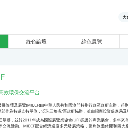
大
綠色論壇
綠色展覽
F
域內高效環保交流平台
展論壇及展覽(MIECF)由中華人民共和國澳門特別行政區政府主辦，
境部作為特邀支持單位，泛珠三角省/區政府協辦，並由招商投資促進局及
8年首屆舉辦，並於2011年成為國際展覽業協會(UFI)認證的專業展會，
等交流活動。MIECF配合經濟適度多元發展策略，聚焦旅遊休閒和四大