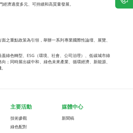
門經濟適度多元、可持續和高質量發展。
保護方面之重點政策為引領，舉辦一系列專業國際性論壇、展覽、
，涵蓋綠色轉型、ESG（環境、社會、公司治理）、低碳城市綠
路向；同時展出碳中和、綠色未來產業、循環經濟、新能源、
機。
主要活動
媒體中心
技術參觀
新聞稿
綠色配對