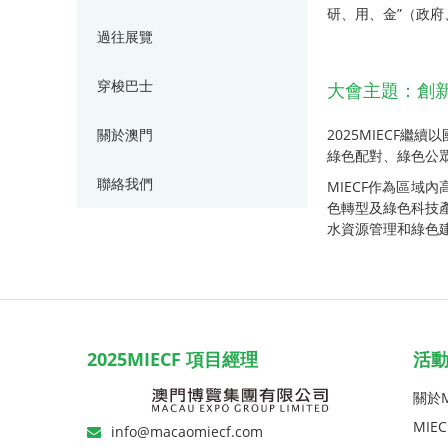
研、用、金”（政
過往展覽
大會主題：創新
穿梭巴士
2025MIECF
關於澳門
綠色配對、綠色公
聯絡我們
MIECF作為區域
色轉型及綠色科技
水資源管理和綠色
2025MIECF 項目經理
活
關於M
MIE
info@macaomiecf.com