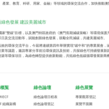
府、產業、教育、科研、用家、金融）等領域的環保交流合作，加快推動澳
綠色發展 建設美麗城市
繼續以國家“雙碳”目標，以及澳門特區政府的《澳門長期減碳策略》等環境
眾日及交流活動等，賦能創新綠色發展，鼓勵全民減碳，共建美麗城市。
內高效的環保交流平台，今屆將連續第四年舉辦實現“碳中和”的專業展會
產業等議題，邀請專家分享前沿環保資訊及技術，共探綠色可持續發展新
建築等環保項目，為綠色轉型提供創新動能，共拓綠色低碳循環發展新商
動概覧
綠色論壇
綠色展覽
IECF
綠色論壇日程表
專業觀眾登記
CF 組織架構
綠色論壇登記
展覽平面圖