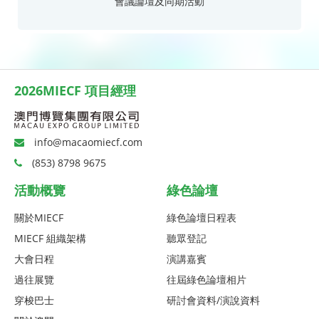
會議論壇及同期活動
2026MIECF 項目經理
info@macaomiecf.com
(853) 8798 9675
活動概覽
綠色論壇
關於MIECF
綠色論壇日程表
MIECF 組織架構
聽眾登記
大會日程
演講嘉賓
過往展覽
往屆綠色論壇相片
穿梭巴士
研討會資料/演說資料