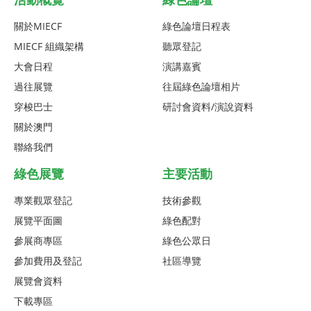
關於MIECF
綠色論壇日程表
MIECF 組織架構
聽眾登記
大會日程
演講嘉賓
過往展覽
往屆綠色論壇相片
穿梭巴士
研討會資料/演說資料
關於澳門
聯絡我們
綠色展覽
主要活動
專業觀眾登記
技術參觀
展覽平面圖
綠色配對
參展商專區
綠色公眾日
參加費用及登記
社區導覽
展覽會資料
下載專區