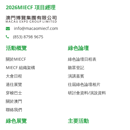
2026MIECF 項目經理
info@macaomiecf.com
(853) 8798 9675
活動概覽
綠色論壇
關於MIECF
綠色論壇日程表
MIECF 組織架構
聽眾登記
大會日程
演講嘉賓
過往展覽
往屆綠色論壇相片
穿梭巴士
研討會資料/演說資料
關於澳門
聯絡我們
綠色展覽
主要活動