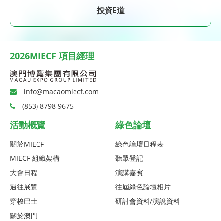
投資E道
2026MIECF 項目經理
info@macaomiecf.com
(853) 8798 9675
活動概覽
綠色論壇
關於MIECF
綠色論壇日程表
MIECF 組織架構
聽眾登記
大會日程
演講嘉賓
過往展覽
往屆綠色論壇相片
穿梭巴士
研討會資料/演說資料
關於澳門